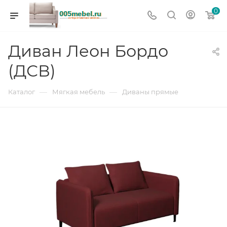
0
Диван Леон Бордо
(ДСВ)
—
—
Каталог
Мягкая мебель
Диваны прямые