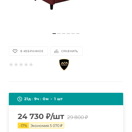
В ИЗБРАННОЕ
СРАВНИТЬ
21
9
0
1
д
ч
м
шт
24 730
₽
/шт
29 800
₽
-
17
%
Экономия
5 070
₽