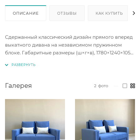
ОПИСАНИЕ
ОТЗЫВЫ
КАК КУПИТЬ
Сдержанный классический дизайн прямого вперед
выкатного дивана на независимом пружинном
блоке. Габаритные размеры (ш×г×в), 1780×1240×1050
мм. Спальное место (ш×г*в), 1400×1930×510 мм. Ящик
для белья. Высота посадки (высота спального
места) 510 мм.
Галерея
2
фото
—
Механизм трансформации: выкатной.
Наполнение матраса: независимый пружинный
блок.
Под заказ цветовое исполнение в коллекции ткани
велюр. Коллекция Velutto более 20 цветовых