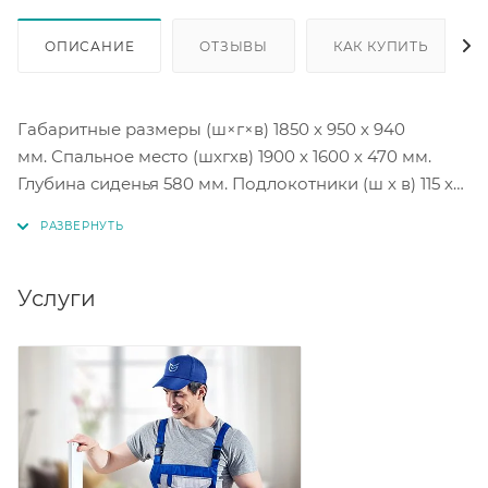
ОПИСАНИЕ
ОТЗЫВЫ
КАК КУПИТЬ
Габаритные размеры (ш×г×в) 1850 х 950 х 940
мм. Спальное место (шхгхв) 1900 х 1600 х 470 мм.
Глубина сиденья 580 мм. Подлокотники (ш х в) 115 х
585 мм. Бельевой ящик (шхгхв) 1270х790х140 мм.
Механизм трансформации: выкатной.
Услуги
Наполнение матраса: ППУ.
Под заказ цветовое исполнение в коллекции ткани
велюр. Коллекция Velutto более 20 цветовых
решений на выбор.
Также модель доступна, под заказ, в других