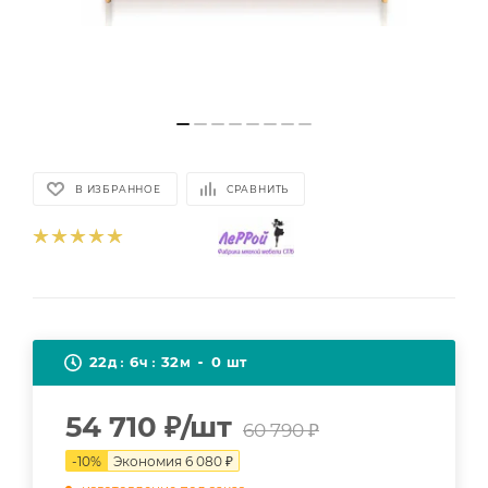
В ИЗБРАННОЕ
СРАВНИТЬ
22
6
32
0
д
ч
м
шт
54 710
₽
/шт
60 790
₽
-
10
%
Экономия
6 080
₽