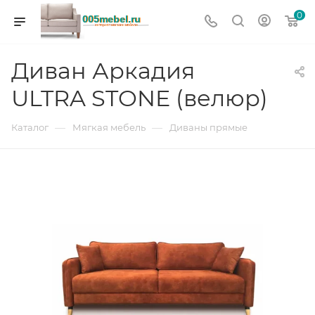
0
Диван Аркадия
ULTRA STONE (велюр)
—
—
Каталог
Мягкая мебель
Диваны прямые