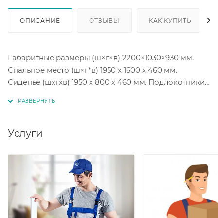
ОПИСАНИЕ
ОТЗЫВЫ
КАК КУПИТЬ
Габаритные размеры (ш×г×в) 2200×1030×930 мм.
Спальное место (ш×г*в) 1950 х 1600 х 460 мм.
Сиденье (шхгхв) 1950 х 800 х 460 мм. Подлокотники
(шхв) 125 х 670 мм. Бельевой ящик (шхгхв)мм: 1910 х
690 х 190 мм.
Механизм трансформации: еврокнижка
Услуги
Наполнение матраса: пружинный блок.
Цветовое исполнение в коллекции ткани велюр.
Коллекция Velutto более 20 цветовых решений на
выбор.