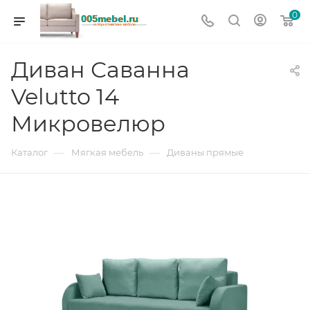
0
Диван Саванна
Velutto 14
Микровелюр
—
—
Каталог
Мягкая мебель
Диваны прямые