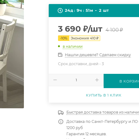
24
9
51
2
д
ч
м
шт
3 690
₽
/шт
4 100
₽
-
10
%
Экономия
410
₽
в наличии
Нашли дешевле? Сделаем скидку
Срок доставки, дней -
3
В КОРЗИ
КУПИТЬ В 1 КЛИК
Быстрая доставка товаров из наличи
Доставка по Санкт-Петербургу и ЛО 
1200 руб
Гарантия 12 месяцев.