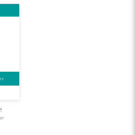
НУ
я
от