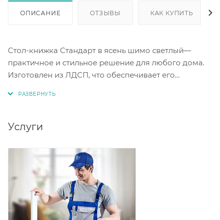
ОПИСАНИЕ
ОТЗЫВЫ
КАК КУПИТЬ
Стол-книжка Стандарт в ясень шимо светлый—
практичное и стильное решение для любого дома.
Изготовлен из ЛДСП, что обеспечивает его
долговечность и лёгкость в уходе. В собранном виде
его размеры составляют ШхВхГ: 230х750х800 мм, а в
разложенном — ШхВхГ: 1600 х 800 х 750 мм. Этот
стол станет удобным местом для работы, приёма
Услуги
пищи или отдыха. Он легко трансформируется,
экономя пространство в вашем доме.