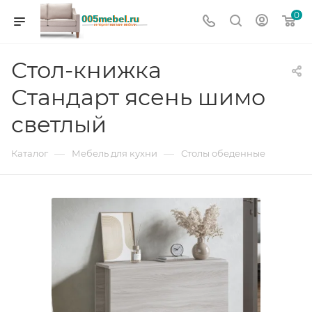
0
Стол-книжка
Стандарт ясень шимо
светлый
—
—
Каталог
Мебель для кухни
Столы обеденные