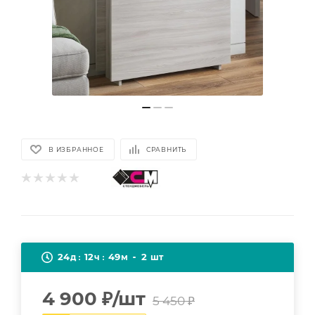
В ИЗБРАННОЕ
СРАВНИТЬ
24
12
49
2
д
ч
м
шт
4 900
₽
/шт
5 450
₽