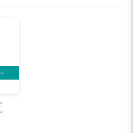
НУ
я
от