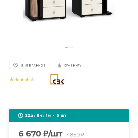
В ИЗБРАННОЕ
СРАВНИТЬ
22
8
1
5
д
ч
м
шт
6 670
₽
/шт
7 850
₽