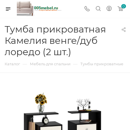
0
Тумба прикроватная
Камелия венге/дуб
лоредо (2 шт.)
—
—
Каталог
Мебель для спальни
Тумбы прикроватные