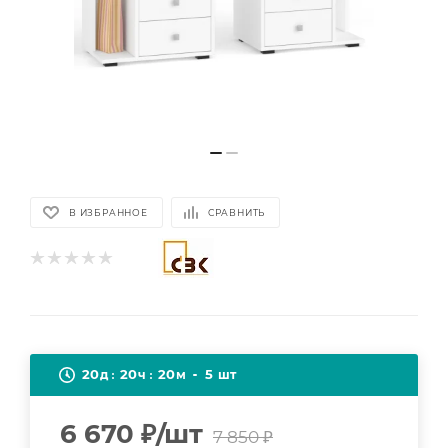
В ИЗБРАННОЕ
СРАВНИТЬ
20
20
20
5
д
ч
м
шт
6 670
₽
/шт
7 850
₽