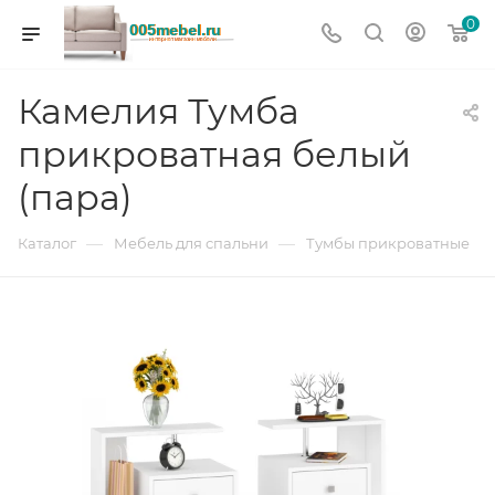
0
Камелия Тумба
прикроватная белый
(пара)
—
—
Каталог
Мебель для спальни
Тумбы прикроватные