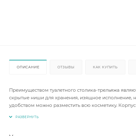
ОПИСАНИЕ
ОТЗЫВЫ
КАК КУПИТЬ
Преимуществом туалетного столика-трельяжа являю
скрытые ниши для хранения, изящное исполнение, н
удобством можно разместить всю косметику. Корпу
Все дверцы и ящики оснащены элегантными квадрат
облик.