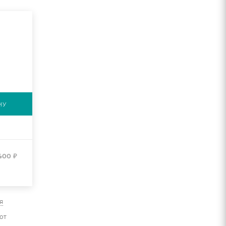
НУ
400
₽
я
от