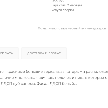
1200 руб
Гарантия 12 месяцев.
Услуги сборки
По наличию товара уточняйте у менеджеров 
ОПЛАТА
ДОСТАВКА И ВОЗРАТ
тся красивые большие зеркала, за которыми расположе
аличие множества ящичков, полочек и ниш, в которых с
с ЛДСП дуб сонома. Фасад ЛДСП белый.
ными ручками, что придает столу современный и стиль