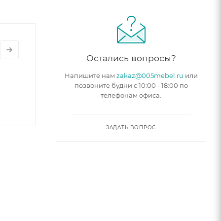
ри этом
сота 980
Остались вопросы?
ь себя с
Напишите нам
zakaz@005mebel.ru
или
позвоните будни с 10:00 - 18:00 по
телефонам офиса.
ЗАДАТЬ ВОПРОС