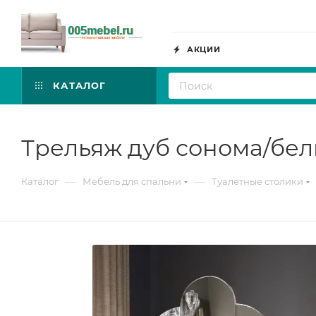
АКЦИИ
КАТАЛОГ
Трельяж дуб сонома/бе
—
—
Каталог
Мебель для спальни
Туалетные столики