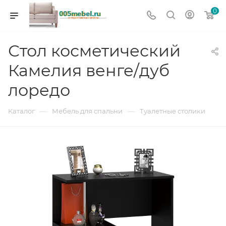
0
Стол косметический
Камелия венге/дуб
лоредо
—
—
Каталог
Мебель для спальни
Туалетные столики