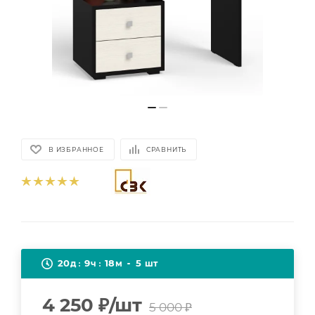
В ИЗБРАННОЕ
СРАВНИТЬ
20
9
18
5
д
ч
м
шт
4 250
₽
/шт
5 000
₽