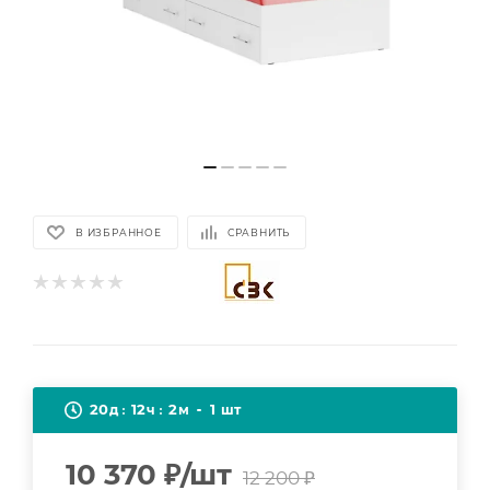
В ИЗБРАННОЕ
СРАВНИТЬ
20
12
2
1
д
ч
м
шт
10 370
₽
/шт
12 200
₽