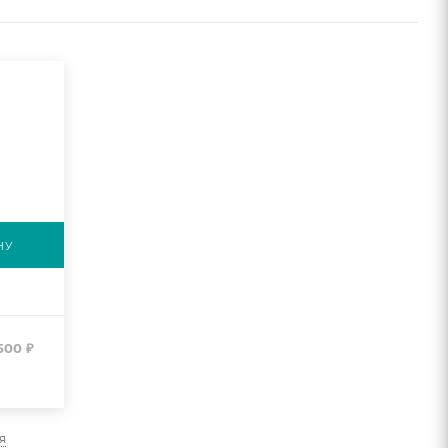
НУ
500
₽
я