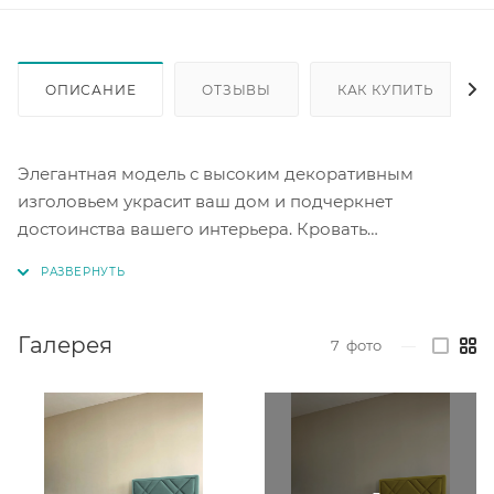
ОПИСАНИЕ
ОТЗЫВЫ
КАК КУПИТЬ
Элегантная модель с высоким декоративным
изголовьем украсит ваш дом и подчеркнет
достоинства вашего интерьера. Кровать
укомплектована подъемным механизмом с
ортопедическим основанием. Имеется бельевой
ящик. Высота спального места без матраца 300 мм.
Спальное место под матрас 160х200 см.
Галерея
7
фото
—
Каркас: массив дерева, ЛДСП, ДВП, фанера,
пенополиуретан.
Под заказ цветовое исполнение в коллекции ткани