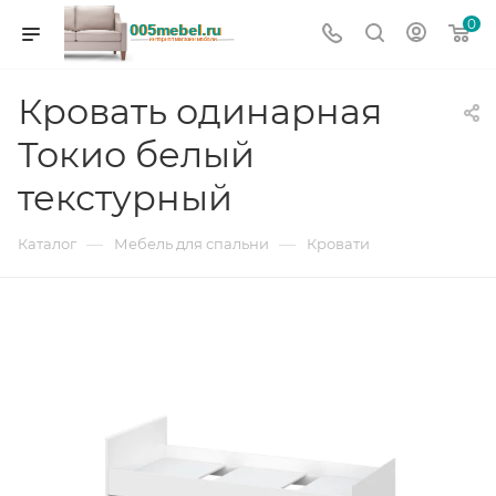
0
Кровать одинарная
Токио белый
текстурный
—
—
Каталог
Мебель для спальни
Кровати