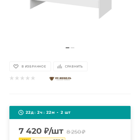
В ИЗБРАННОЕ
СРАВНИТЬ
22
2
22
2
д
ч
м
шт
7 420
₽
/шт
8 250
₽