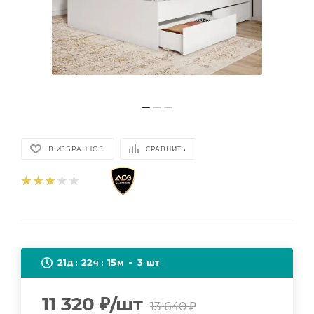
В ИЗБРАННОЕ
СРАВНИТЬ
21
22
15
3
д
ч
м
шт
11 320
₽
/шт
13 640
₽