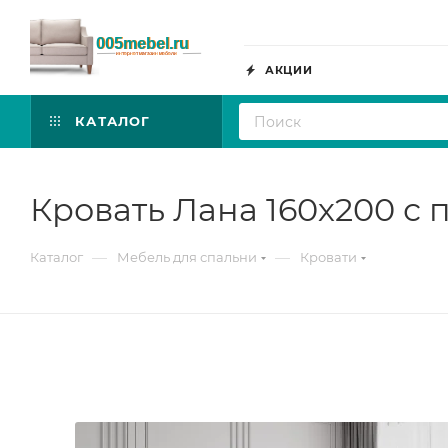
АКЦИИ
КАТАЛОГ
Кровать Лана 160х200 с
—
—
Каталог
Мебель для спальни
Кровати