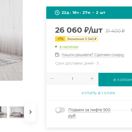
22
16
27
2
д
ч
м
шт
26 060
₽
/шт
31 400
₽
-
17
%
Экономия
5 340
₽
в наличии
Нашли дешевле? Сделаем скидку
Срок доставки, дней -
3
В КОРЗИ
КУПИТЬ В 1 КЛИК
Подъем за лифте 500
руб