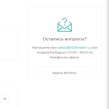
опание
ель
иной 10
Остались вопросы?
та – 41
Напишите нам
zakaz@005mebel.ru
или
позвоните будни с 10:00 - 18:00 по
телефонам офиса.
анения
ЗАДАТЬ ВОПРОС