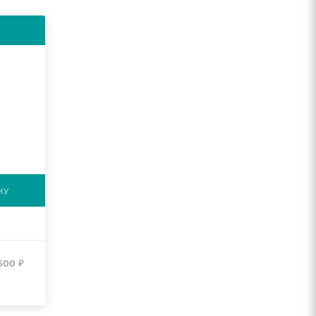
НУ
500
₽