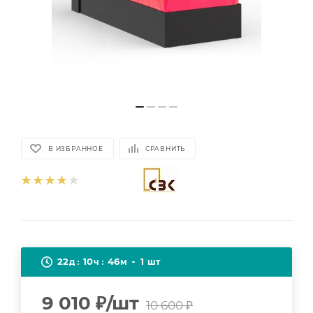
В ИЗБРАННОЕ
СРАВНИТЬ
22
10
46
1
д
ч
м
шт
9 010
₽
/шт
10 600
₽