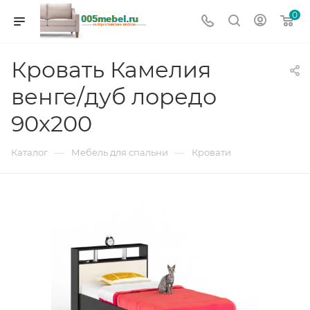
0
Кровать Камелия
венге/дуб лоредо
90х200
—
—
Каталог
Мебель для спальни
Кровати