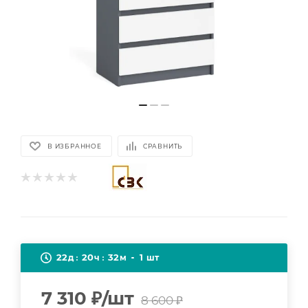
В ИЗБРАННОЕ
СРАВНИТЬ
22
20
32
1
д
ч
м
шт
7 310
₽
/шт
8 600
₽