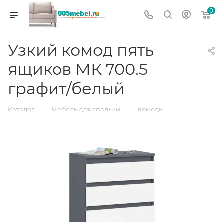
0
Узкий комод пять
ящиков МК 700.5
графит/белый
—
—
Каталог
Мебель для спальни
Комоды