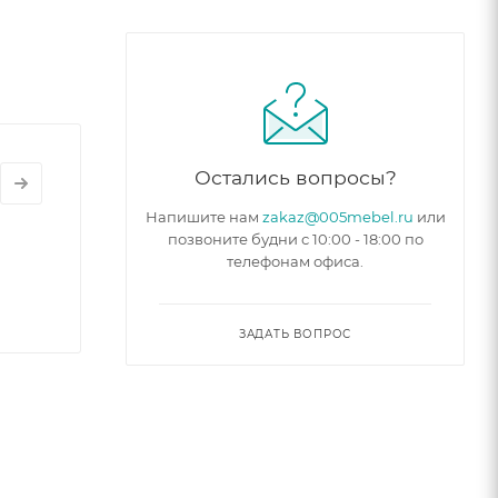
ок и
рцы
ний и
Остались вопросы?
товая
Напишите нам
zakaz@005mebel.ru
или
ься в
позвоните будни с 10:00 - 18:00 по
телефонам офиса.
бели, но
ЗАДАТЬ ВОПРОС