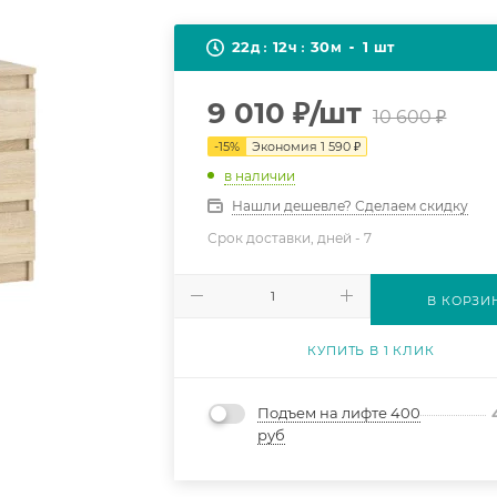
22
12
30
1
д
ч
м
шт
9 010
₽
/шт
10 600
₽
-
15
%
Экономия
1 590
₽
в наличии
Нашли дешевле? Сделаем скидку
Срок доставки, дней -
7
В КОРЗИ
КУПИТЬ В 1 КЛИК
Подъем на лифте 400
руб