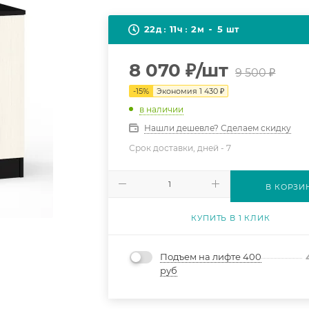
22
11
2
5
д
ч
м
шт
8 070
₽
/шт
9 500
₽
-
15
%
Экономия
1 430
₽
в наличии
Нашли дешевле? Сделаем скидку
Срок доставки, дней -
7
В КОРЗИ
КУПИТЬ В 1 КЛИК
Подъем на лифте 400
руб