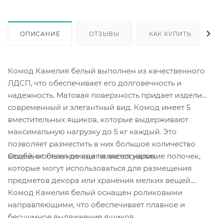
ОПИСАНИЕ
ОТЗЫВЫ
КАК КУПИТЬ
Комод Камелия белый выполнен из качественного
ЛДСП, что обеспечивает его долговечность и
надежность. Матовая поверхность придает изделию
современный и элегантный вид. Комод имеет 5
вместительных ящиков, которые выдерживают
максимальную нагрузку до 5 кг каждый. Это
позволяет разместить в них большое количество
Особенностью комода является наличие полочек,
вещей, от белья до книг и аксессуаров.
которые могут использоваться для размещения
предметов декора или хранения мелких вещей.
Комод Камелия белый оснащен роликовыми
направляющими, что обеспечивает плавное и
бесшумное выдвижение ящиков.