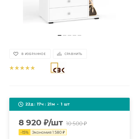
В ИЗБРАННОЕ
СРАВНИТЬ
22
17
21
1
д
ч
м
шт
8 920
₽
/шт
10 500
₽
-
15
%
Экономия
1 580
₽