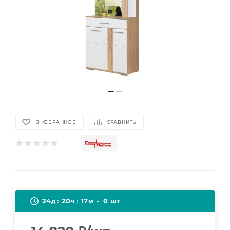
В ИЗБРАННОЕ
СРАВНИТЬ
24
20
17
0
д
ч
м
шт