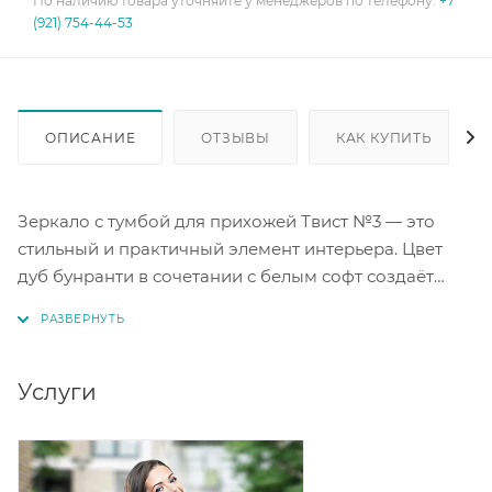
По наличию товара уточняйте у менеджеров по телефону:
+7
(921) 754-44-53
ОПИСАНИЕ
ОТЗЫВЫ
КАК КУПИТЬ
Зеркало с тумбой для прихожей Твист №3 — это
стильный и практичный элемент интерьера. Цвет
дуб бунранти в сочетании с белым софт создаёт
гармоничное и светлое решение для прихожей.
Тумба под зеркалом обеспечивает удобное место
для хранения мелочей. Этот аксессуар поможет
организовать пространство и добавить
Услуги
изысканности в ваш интерьер. Благодаря
качественному исполнению, зеркало с тумбой
станет долговечным дополнением вашего дома.