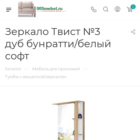
0
Зеркало Твист №3
дуб бунратти/белый
софт
—
—
Каталог
Мебель для прихожей
Тумбы с вешалкой/зеркалом