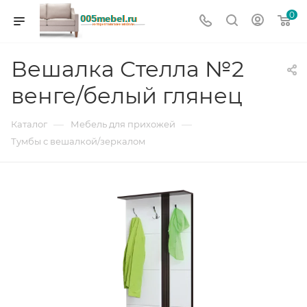
0
Вешалка Стелла №2
венге/белый глянец
—
—
Каталог
Мебель для прихожей
Тумбы с вешалкой/зеркалом