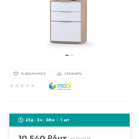
В ИЗБРАННОЕ
СРАВНИТЬ
23
3
38
1
д
ч
м
шт
10 540
₽
/шт