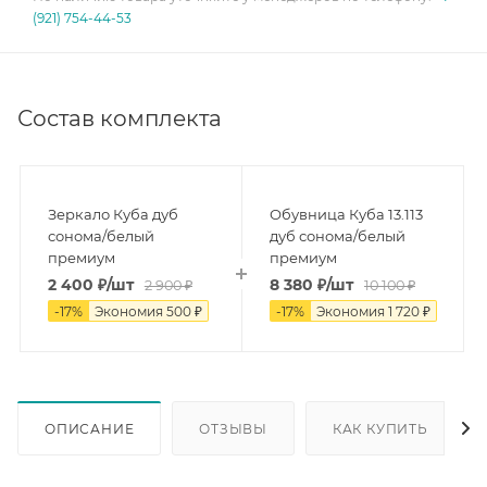
(921) 754-44-53
Состав комплекта
Зеркало Куба дуб
Обувница Куба 13.113
сонома/белый
дуб сонома/белый
премиум
премиум
2 400
₽
/шт
8 380
₽
/шт
2 900
₽
10 100
₽
-
17
%
Экономия
500
₽
-
17
%
Экономия
1 720
₽
ОПИСАНИЕ
ОТЗЫВЫ
КАК КУПИТЬ