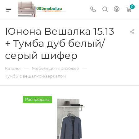
0
Юнона Вешалка 15.13
+ Тумба дуб белый/
серый шифер
—
—
Каталог
Мебель для прихожей
Тумбы с вешалкой/зеркалом
Распродажа