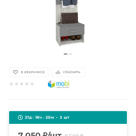
В ИЗБРАННОЕ
СРАВНИТЬ
21
16
20
2
д
ч
м
шт
7 050
₽
/шт