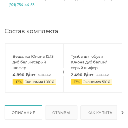
(921) 754-44-53
Состав комплекта
Вешалка Юнона 15.13
Тумба для обуви
дуб белый/серый
Юнона дуб белый/
шифер
серый шифер
4 890
₽
/шт
2 490
₽
/шт
5 900
₽
3 000
₽
-
17
%
Экономия
1 010
₽
-
17
%
Экономия
510
₽
ОПИСАНИЕ
ОТЗЫВЫ
КАК КУПИТЬ