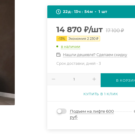
22
13
54
1
д
ч
м
шт
14 870
₽
/шт
17 100
₽
-
13
%
Экономия
2 230
₽
в наличии
Нашли дешевле? Сделаем скидку
Срок доставки, дней -
3
В КОРЗИ
КУПИТЬ В 1 КЛИК
Подъем на лифте 600
руб