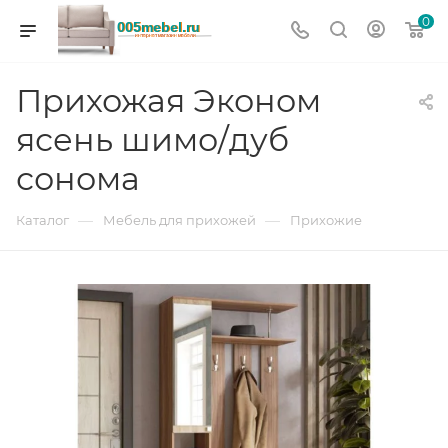
0
Прихожая Эконом
ясень шимо/дуб
сонома
—
—
Каталог
Мебель для прихожей
Прихожие