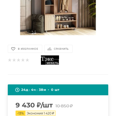
В ИЗБРАННОЕ
СРАВНИТЬ
24
4
38
0
д
ч
м
шт
9 430
₽
/шт
10 850
₽
-
13
%
Экономия
1 420
₽