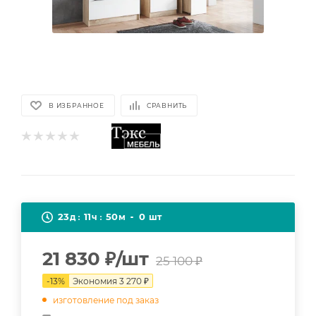
В ИЗБРАННОЕ
СРАВНИТЬ
23
11
50
0
д
ч
м
шт
21 830
₽
/шт
25 100
₽
-
13
%
Экономия
3 270
₽
изготовление под заказ