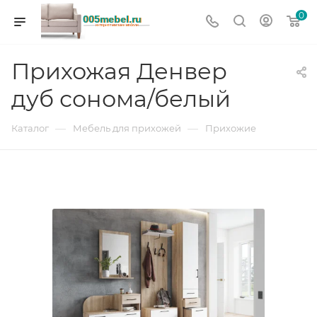
0
Прихожая Денвер
дуб сонома/белый
—
—
Каталог
Мебель для прихожей
Прихожие