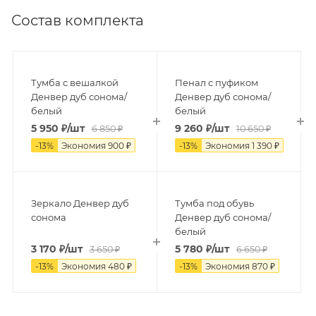
Состав комплекта
Тумба с вешалкой
Пенал с пуфиком
Денвер дуб сонома/
Денвер дуб сонома/
белый
белый
5 950
₽
/шт
9 260
₽
/шт
6 850
₽
10 650
₽
-
13
%
Экономия
900
₽
-
13
%
Экономия
1 390
₽
Зеркало Денвер дуб
Тумба под обувь
сонома
Денвер дуб сонома/
белый
3 170
₽
/шт
5 780
₽
/шт
3 650
₽
6 650
₽
-
13
%
Экономия
480
₽
-
13
%
Экономия
870
₽