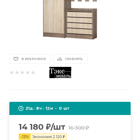
В ИЗБРАННОЕ
СРАВНИТЬ
21
8
12
0
д
ч
м
шт
14 180
₽
/шт
16 300
₽
-
13
%
Экономия
2 120
₽