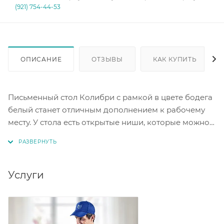
(921) 754-44-53
ОПИСАНИЕ
ОТЗЫВЫ
КАК КУПИТЬ
Письменный стол Колибри с рамкой в цвете бодега
белый станет отличным дополнением к рабочему
месту. У стола есть открытые ниши, которые можно
использовать для размещения мелких предметов.
Три вместительных ящика позволят хранить
необходимые канцелярские принадлежности и
документы. Благодаря своему дизайну и
Услуги
функциональности, стол Колибри подойдёт для
любого интерьера. Стол удобен в использовании и
поможет организовать рабочее пространство
максимально эффективно.