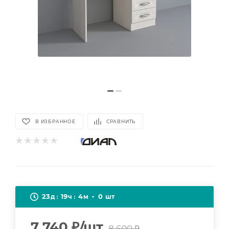
В ИЗБРАННОЕ
СРАВНИТЬ
23
19
4
0
д
ч
м
шт
7 740
₽
/шт
8 600
₽