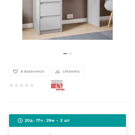
В ИЗБРАННОЕ
СРАВНИТЬ
20
17
29
2
д
ч
м
шт