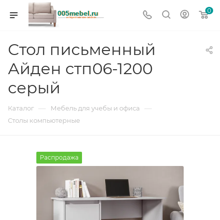
0
Стол письменный
Айден стп06-1200
серый
—
—
Каталог
Мебель для учебы и офиса
Столы компьютерные
Распродажа