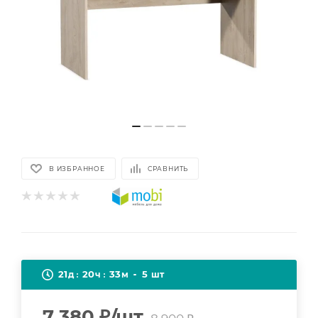
В ИЗБРАННОЕ
СРАВНИТЬ
21
20
33
5
д
ч
м
шт
7 380
₽
/шт