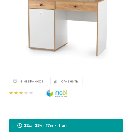
В ИЗБРАННОЕ
СРАВНИТЬ
22
23
17
1
д
ч
м
шт