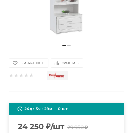
В ИЗБРАННОЕ
СРАВНИТЬ
24
5
29
0
д
ч
м
шт
24 250
₽
/шт
29 950
₽