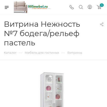
0
Витрина Нежность
№7 бодега/рельеф
пастель
—
—
Каталог
Мебель для гостиных
Витрины