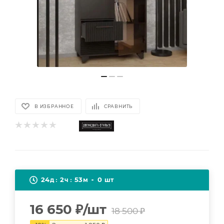
В ИЗБРАННОЕ
СРАВНИТЬ
24
2
53
0
д
ч
м
шт
16 650
₽
/шт
18 500
₽