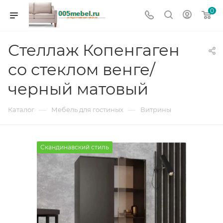
0
Стеллаж Копенгаген
со стеклом венге/
черный матовый
—
—
Каталог
Мебель для гостиных
Витрины
Скандинавский стиль