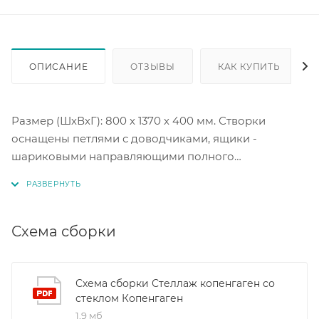
ОПИСАНИЕ
ОТЗЫВЫ
КАК КУПИТЬ
Размер (ШхВхГ): 800 х 1370 х 400 мм. Створки
оснащены петлями с доводчиками, ящики -
шариковыми направляющими полного
выдвижения. В конструкции стеллажа предусмотрен
механизм открывания нажатием push-to-open.
Ручки ящиков выполнены из натурального массива
дуба. Ножки изготовлены из массива дерева и
Схема сборки
регулируются по высоте. Корпус ЛДСП венге. Фасад
МДФ черный матовый. Стекло тонированное.
Схема сборки Стеллаж копенгаген со
стеклом Копенгаген
Покрытие фасада премиальная плёнка ПВХ Praim.
1,9 мб