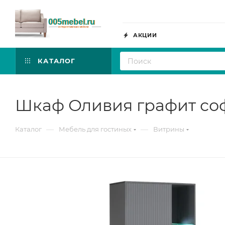
АКЦИИ
КАТАЛОГ
Шкаф Оливия графит со
—
—
Каталог
Мебель для гостиных
Витрины