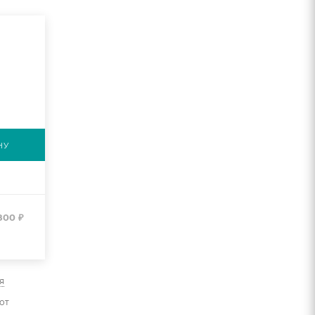
НУ
800
₽
я
от