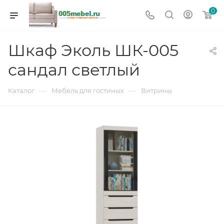
0
Шкаф Эколь ШК-005
сандал светлый
—
—
Каталог
Мебель для гостиных
Витрины