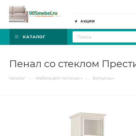
АКЦИИ
КАТАЛОГ
Пенал со стеклом Прест
—
—
Каталог
Мебель для гостиных
Витрины