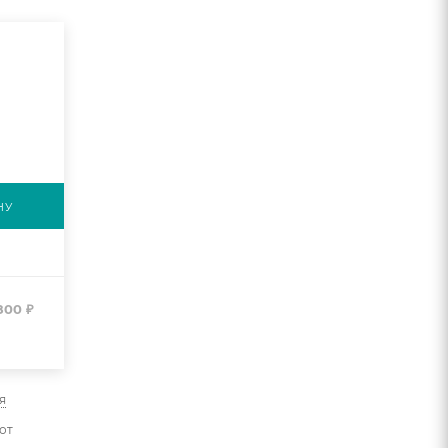
НУ
800
₽
я
от