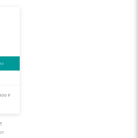
НУ
800
₽
я
от