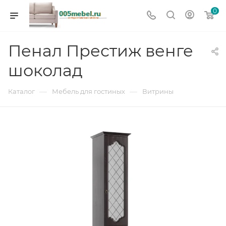
0
Пенал Престиж венге
шоколад
—
—
Каталог
Мебель для гостиных
Витрины