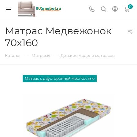
0
Матрас Медвежонок
70х160
—
—
Каталог
Матрасы
Детские модели матрасов
Матрас с двусторонней жесткостью