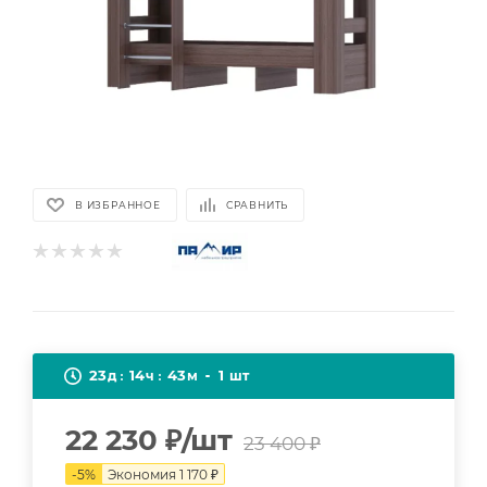
В ИЗБРАННОЕ
СРАВНИТЬ
23
14
43
1
д
ч
м
шт
22 230
₽
/шт
23 400
₽
-
5
%
Экономия
1 170
₽