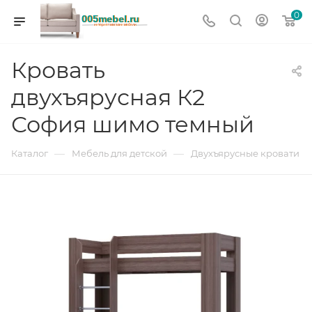
0
Кровать
двухъярусная К2
София шимо темный
—
—
Каталог
Мебель для детской
Двухъярусные кровати