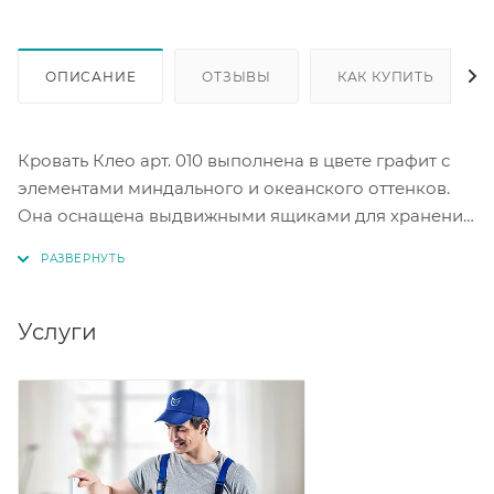
ОПИСАНИЕ
ОТЗЫВЫ
КАК КУПИТЬ
Кровать Клео арт. 010 выполнена в цвете графит с
элементами миндального и океанского оттенков.
Она оснащена выдвижными ящиками для хранения.
Размер спального места под матрас составляет 900
х 2000 мм. Высота матраса не должна превышать
120 миллиметров (в комплектацию не входит).
Основание кровати сделано из ЛДСП.
Услуги