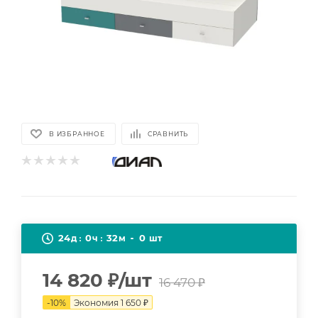
В ИЗБРАННОЕ
СРАВНИТЬ
24
0
32
0
д
ч
м
шт
14 820
₽
/шт
16 470
₽
-
10
%
Экономия
1 650
₽