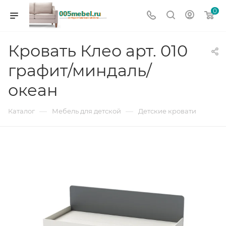
0
Кровать Клео арт. 010
графит/миндаль/
океан
—
—
Каталог
Мебель для детской
Детские кровати