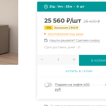
21
14
53
0
д
ч
м
шт
25 560
₽
/шт
28 400
₽
-
10
%
Экономия
2 840
₽
изготовление под заказ
Нашли дешевле? Сделаем скидку
Срок доставки, дней -
21
В КОРЗИ
КУПИТЬ В 1 КЛИК
Подъем на лифте 400
руб