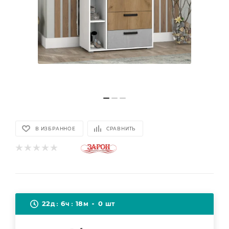
В ИЗБРАННОЕ
СРАВНИТЬ
22
6
18
0
д
ч
м
шт