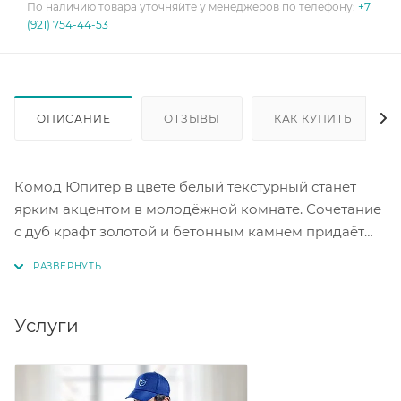
По наличию товара уточняйте у менеджеров по телефону:
+7
(921) 754-44-53
ОПИСАНИЕ
ОТЗЫВЫ
КАК КУПИТЬ
Комод Юпитер в цвете белый текстурный станет
ярким акцентом в молодёжной комнате. Сочетание
с дуб крафт золотой и бетонным камнем придаёт
комоду уникальный стиль. Благодаря шариковым
направляющим полного выдвижения ящики
комода плавно открываются и закрываются. Это
обеспечивает удобство в использовании. Комод
Услуги
идеально впишется в современный интерьер. Его
дизайн будет гармонировать с другими предметами
мебели и декором комнаты.