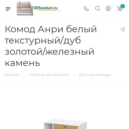
0
Комод Анри белый
текстурный/дуб
золотой/железный
камень
—
—
Каталог
Мебель для детской
Детские комоды