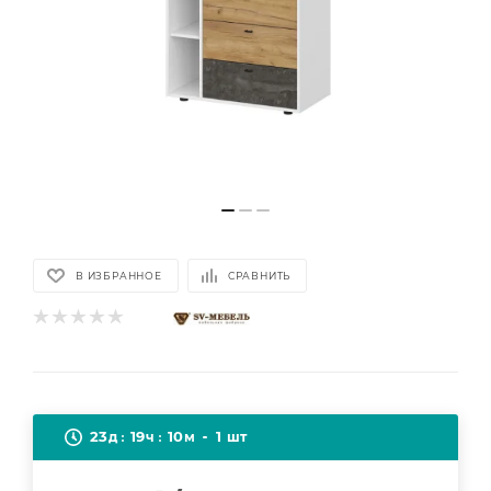
В ИЗБРАННОЕ
СРАВНИТЬ
23
19
10
1
д
ч
м
шт