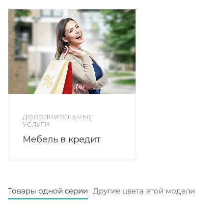
Кровать Лана 1,6 с подъемным механизмом и
велюровой обивкой бежевого цвета - это стильное
и функциональное решение для комфортного
отдыха, которое сочетает в себе качество, удобство
и эстетику.
Дно ящика ДСП 10 мм. Допустимая нагрузка до 400
кг равномерно распределенной нагрузки. Утопание
матраса 90 мм. Высота изножья 410 мм.
Рекомендуемая высота матрас до 21 см. Материал
ДОПОЛНИТЕЛЬНЫЕ
обивки микровелюр: бежевый софт.
УСЛУГИ
Мебель в кредит
Товары одной серии
Другие цвета этой модели