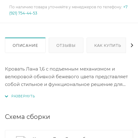
По наличию товара уточняйте у менеджеров по телефону:
+7
(921) 754-44-53
ОПИСАНИЕ
ОТЗЫВЫ
КАК КУПИТЬ
Кровать Лана 1,6 с подъемным механизмом и
велюровой обивкой бежевого цвета представляет
собой стильное и функциональное решение для
комфортного отдыха.
Кровать оснащена ортопедическим основанием и
подъемным механизмом, что обеспечивает легкий
Схема сборки
доступ к зоне хранения. Это позволяет быстро и
удобно менять или добавлять матрас, а также