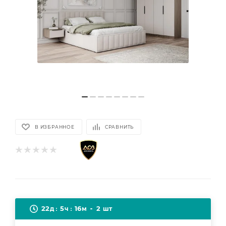
В ИЗБРАННОЕ
СРАВНИТЬ
22
5
16
2
д
ч
м
шт