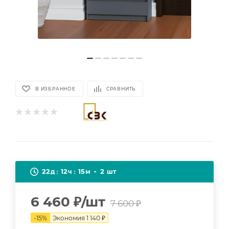
В ИЗБРАННОЕ
СРАВНИТЬ
22
12
15
2
д
ч
м
шт
6 460
₽
/шт
7 600
₽
-
15
%
Экономия
1 140
₽