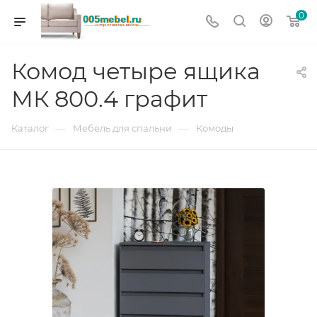
0
Комод четыре ящика
МК 800.4 графит
—
—
Каталог
Мебель для спальни
Комоды