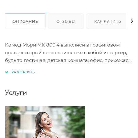
ОПИСАНИЕ
ОТЗЫВЫ
КАК КУПИТЬ
Комод Мори МК 800.4 выполнен в графитовом
цвете, который легко впишется в любой интерьер,
будь то гостиная, детская комната, офис, прихожая
или спальня. Матовая поверхность и отсутствие
ручек придают комоду современный и лаконичный
вид. Комод оснащен четырьмя выдвижными
ящиками на роликовых направляющих, что
Услуги
обеспечивает удобство и простоту использования.
Материал корпуса и фасада - ЛДСП толщиной 16 мм,
а торцы окромлены ПВХ пленкой 0,4 мм, что
гарантирует долговечность и надежность
конструкции. Размеры комода составляют
80,4х41х94 см, что позволяет разместить в нем все